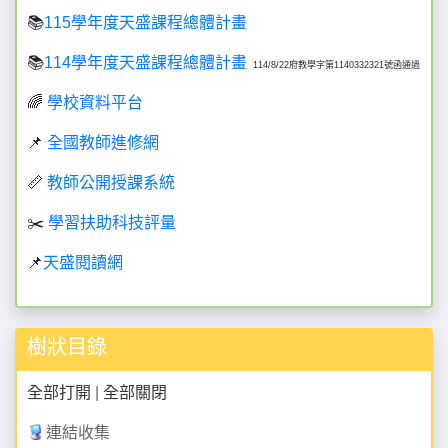
📚
115學年度天盛課程總體計畫
📚
114學年度天盛課程總體計畫
114/8/22府教學字第1140332321號函通過
🌈
學校資料平台
📌
全國教師進修網
📏
教師公開授課系統
✂️
學習扶助科技評量
📌
天盛閱讀網
樹狀目錄
全部打開
|
全部關閉
連結收集