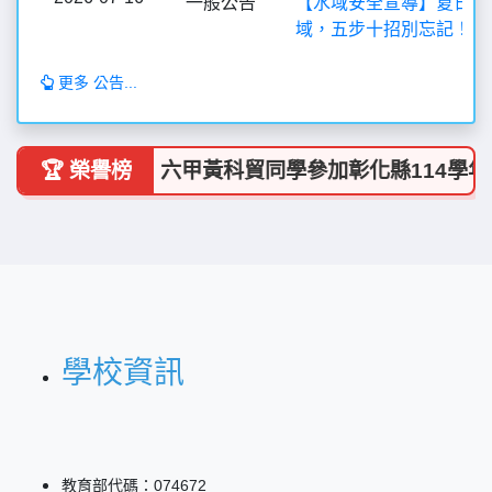
一般公告
【水域安全宣導】夏日消
域，五步十招別忘記！
更多 公告...
🏆 榮譽榜
🎉 賀！六甲黃科貿同學參加彰化縣114學
學校資訊
教育部代碼：074672