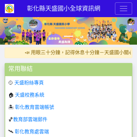
彰化縣天盛國小全球資訊網
Previous
Next
📣 用眼三十分鐘，記得休息十分鐘－天盛國小關心您
常用聯結
🥎
天盛粉絲專頁
🏠
天盛校務系統
🏝️
彰
化教育雲端帳號
🏀
教育部雲端郵件
🛰️
彰化教育處雲端