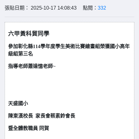
張貼日期： 2025-10-17 14:08:43 點閱：
332
六甲黃科貿同學
參加彰化縣114學年度學生美術比賽繪畫組
榮獲國小高年
級組第三名
指導老師蕭達憶老師
~
天
盛國小
陳東漢校長
家長會蔡素鈴會長
暨全體教職員 同賀