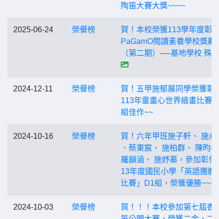
陶笛大賽大獎~~~~
2025-06-24
榮譽榜
賀！本校榮獲113學年度彰
PaGamO閱讀素養學校獎勵
（第二期）──基地學校 殊
2024-12-11
榮譽榜
賀！五甲施郁展同學榮獲彰
113年童畫心世界繪畫比賽第
組佳作~~
2024-10-16
榮譽榜
賀！六年甲班施子軒、 施永
、蔡東宸、 施柏群、 陳昀
羅韻涵、 施妤蓁，參加彰化
13年度國民小學「英語團體
比賽」D1組，榮獲優勝~~~
2024-10-03
榮譽榜
賀！！！本校參加第七屆香
笛公開大賽，榮獲二金，二