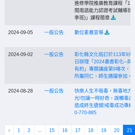
進修學院推廣教育課程「11
閩南語能力認證考試輔導班(
季班)」課程簡章
2024-09-05
一般公告
數位素養宣導
2024-09-02
一般公告
彰化縣文化局訂於113年9月2
日辦理「2024書香彰化─與
有約」專題講座第9場次，
所屬同仁、師生踴躍參加。
2024-08-28
一般公告
快樂人生不吸毒，無毒地方
光!勿讓一時好奇，誤觸毒品
造成終生遺憾!戒毒成功專線0
0-770-885
‹
1
2
...
15
16
17
18
19
20
21