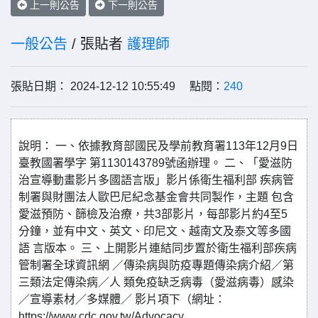
上一則公告
下一則公告
一般公告
/ 張貼者
護理師
張貼日期： 2024-12-12 10:55:49 點閱：
240
說明： 一、依據教育部國民及學前教育署113年12月9日
臺教國署學字 第1130143789號函辦理。 二、「愛滋防
治宣導動畫影片多國語言版」影片係衛生福利部 疾病管
制署與財團法人歐巴尼紀念基金會共同製作，主題 包含
愛滋預防、篩檢及治療，共3部影片，每部影片約4至5
分鐘，並有中文、英文、印尼文、越南文及泰文等多國
語 言版本。 三、上開影片連結同步置於衛生福利部疾病
管制署全球資訊網 ／傳染病與防疫專題傳染病介紹／第
三類法定傳染病／人 類免疫缺乏病毒（愛滋病毒）感染
／宣導素材／多媒體／ 影片項下（網址：
https://www.cdc.gov.tw/Advocacy