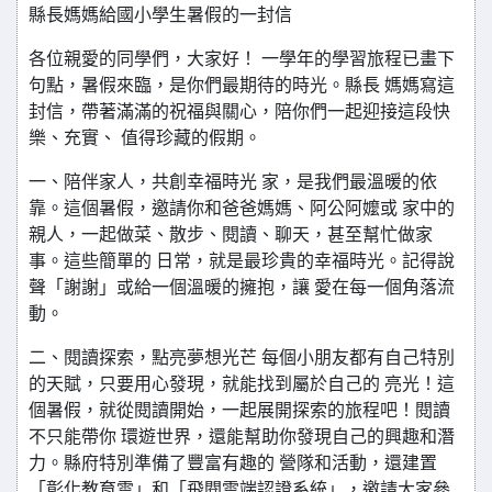
縣長媽媽給國小學生暑假的一封信
各位親愛的同學們，大家好！ 一學年的學習旅程已畫下
句點，暑假來臨，是你們最期待的時光。縣長 媽媽寫這
封信，帶著滿滿的祝福與關心，陪你們一起迎接這段快
樂、充實、 值得珍藏的假期。
一、陪伴家人，共創幸福時光 家，是我們最溫暖的依
靠。這個暑假，邀請你和爸爸媽媽、阿公阿嬤或 家中的
親人，一起做菜、散步、閱讀、聊天，甚至幫忙做家
事。這些簡單的 日常，就是最珍貴的幸福時光。記得說
聲「謝謝」或給一個溫暖的擁抱，讓 愛在每一個角落流
動。
二、閱讀探索，點亮夢想光芒 每個小朋友都有自己特別
的天賦，只要用心發現，就能找到屬於自己的 亮光！這
個暑假，就從閱讀開始，一起展開探索的旅程吧！閱讀
不只能帶你 環遊世界，還能幫助你發現自己的興趣和潛
力。縣府特別準備了豐富有趣的 營隊和活動，還建置
「彰化教育雲」和「飛閱雲端認證系統」，邀請大家參