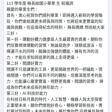
113 學年度 縣長給國小畢業 生 祝福詞
親愛的畢業生們：
首先，衷心祝賀你們順利畢業！即將邁入嶄新的學習階
段，你們會結識更多師長與同儕，也將迎來更豐富的知
識與挑戰。在這值得紀念的時刻， 縣長媽媽 想送給大家
三好。
第一好，運動好體力健康是人生最寶貴的資產。期盼你
們培養規律運動的習慣，無論是跑步、球類或游泳，在
揮灑汗水的同時，鍛鍊出強健的體能。擁有充沛的活
力，才能在求知與追夢的路上走得更遠 。
第二好，閱讀好實力
閱讀不只是課業的工具，更是開啟世界的一把鑰匙。透
過閱讀，你們可以看到不同的觀點、培養深度思考的能
力，也能讓心靈更豐富、視野更寬廣。閱讀的習慣， 將
成為你們未來成長的無形助力 。
第三好，AI 科技好能力
在科技日新月異的時代，人工智慧、機器人與太空探索
正重塑未來。願你們懷抱好奇心，積極學習新技術，勇
於嘗試與創造。未來的舞台，屬於像你們 這樣兼具熱情