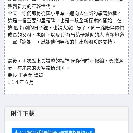
與創新力的年輕世代 。
今天，你們即將從國小畢業，邁向人生新的學習旅程。
這是一個重要的里程碑，也是一段全新探索的開始。在
這 個 特別的日子裡，也請大家別忘了，向一路陪伴你們
成長的父母、老師，以及 所有曾給予幫助的人 真摯地道
一聲「謝謝」，感謝他們無私的付出與溫暖的支持。
最後，再次獻上最誠摯的祝福 願你們前程似錦，勇敢逐
夢，在未來的天空盡情翱翔 。
縣長 王惠美 謹賀
1 1 4 年 6 月
附件下載
113學年度縣長給國小畢業生祝福詞.pdf