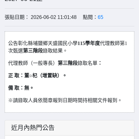
張貼日期： 2026-06-02 11:01:48 點閱：
65
公告彰化縣埔鹽鄉天盛國民小學
115學年度
代理教師第1
次甄選
第三階段
錄取結果。
代理教師（一般專長）
第
三
階段
錄取名單
：
正 取：董
○
杞（增置缺）。
備 取：無。
※請錄取人員依簡章報到日期時間持相關文件報到。
近月內熱門公告