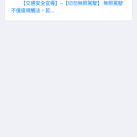
【交通安全宣導】--【切勿無照駕駛】 無照駕駛
不僅違規觸法，若...