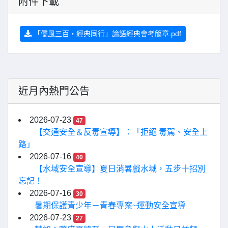
附件下載
「儒風三百・經典同行」論語經典會考簡章.pdf
近月內熱門公告
2026-07-23
47
【交通安全＆反毒宣導】：「拒絕 毒駕、安全上
路」
2026-07-16
40
【水域安全宣導】夏日消暑戲水域，五步十招別
忘記！
2026-07-16
30
暑期保護青少年－青春專案~運動安全宣導
2026-07-23
27