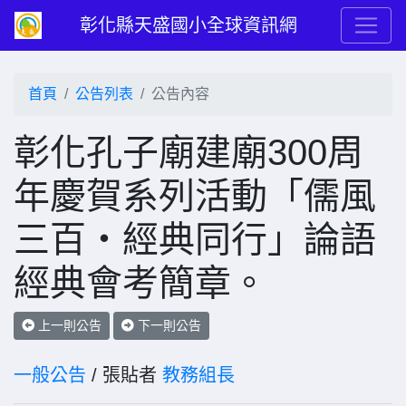
彰化縣天盛國小全球資訊網
首頁
公告列表
公告內容
彰化孔子廟建廟300周
年慶賀系列活動「儒風
三百・經典同行」論語
經典會考簡章。
上一則公告
下一則公告
一般公告
/ 張貼者
教務組長