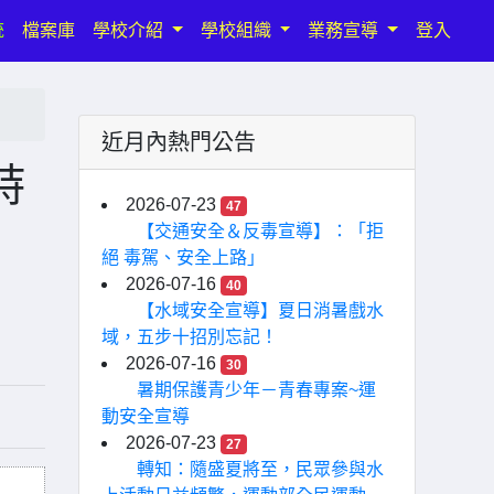
統
檔案庫
學校介紹
學校組織
業務宣導
登入
近月內熱門公告
詩
2026-07-23
47
【交通安全＆反毒宣導】：「拒
絕 毒駕、安全上路」
2026-07-16
40
【水域安全宣導】夏日消暑戲水
域，五步十招別忘記！
2026-07-16
30
暑期保護青少年－青春專案~運
動安全宣導
2026-07-23
27
轉知：隨盛夏將至，民眾參與水