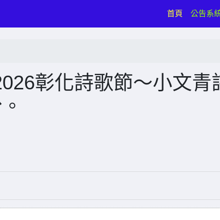
(current)
首頁
公告系
026彰化詩歌節～小文青
份。