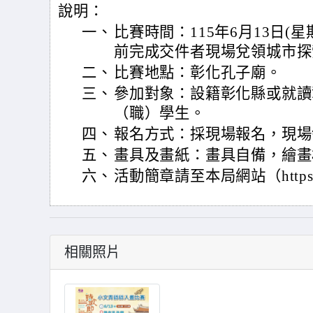
說明：
一、
比賽時間：115年6月13日(
前完成交件者現場兌領城市探
二、
比賽地點：彰化孔子廟。
三、
參加對象：設籍彰化縣或就讀
（職）學生。
四、
報名方式：採現場報名，現場
五、
畫具及畫紙：畫具自備，繪畫
六、
活動簡章請至本局網站（https://
相關照片